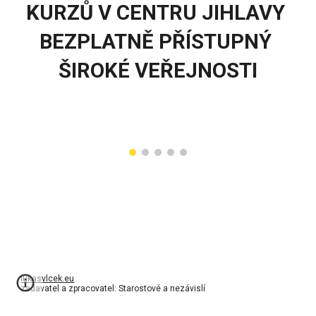
KURZŮ V CENTRU JIHLAVY 
BEZPLATNĚ PŘÍSTUPNÝ 
ŠIROKÉ VEŘEJNOSTI
lukasvlcek.eu
zadavatel a zpracovatel: Starostové a nezávislí