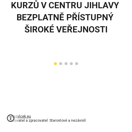
KURZŮ V CENTRU JIHLAVY 
BEZPLATNĚ PŘÍSTUPNÝ 
ŠIROKÉ VEŘEJNOSTI
lukasvlcek.eu
zadavatel a zpracovatel: Starostové a nezávislí